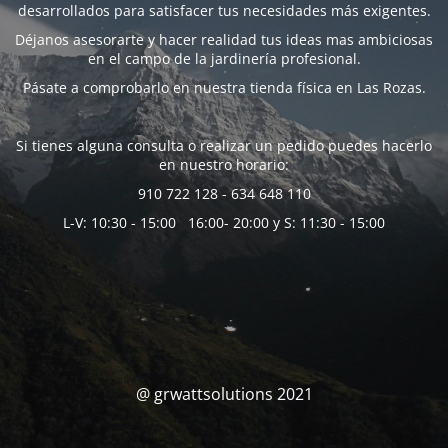
desarrollados para satisfacer tus necesidades más exigentes.
Déjanos asesorarte y hacer realidad tus ideas mas ambiciosas
en el campo de la jardinería profesional.
Pásate a comprobarlo en nuestra tienda física en Las Rozas.
Si tienes alguna consulta o realizar un pedido puedes hacerlo
en nuestro horario:
910 722 128 - 634 648 110
L-V: 10:30 - 15:00 16:00- 20:00 y S: 11:30 - 15:00
@ grwattsolutions 2021