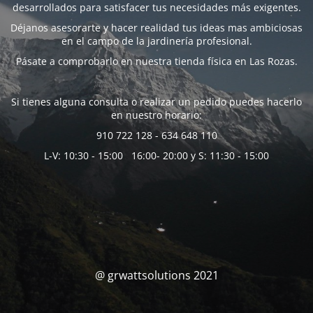
desarrollados para satisfacer tus necesidades más exigentes.
Déjanos asesorarte y hacer realidad tus ideas mas ambiciosas
en el campo de la jardinería profesional.
Pásate a comprobarlo en nuestra tienda física en Las Rozas.
Si tienes alguna consulta o realizar un pedido puedes hacerlo
en nuestro horario:
910 722 128 - 634 648 110
L-V: 10:30 - 15:00 16:00- 20:00 y S: 11:30 - 15:00
@ grwattsolutions 2021