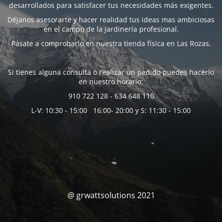
desarrollados para satisfacer tus necesidades más exigentes.
Déjanos asesorarte y hacer realidad tus ideas mas ambiciosas
en el campo de la jardinería profesional.
Pásate a comprobarlo en nuestra tienda física en Las Rozas.
Si tienes alguna consulta o realizar un pedido puedes hacerlo
en nuestro horario:
910 722 128 - 634 648 110
L-V: 10:30 - 15:00 16:00- 20:00 y S: 11:30 - 15:00
@ grwattsolutions 2021