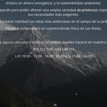
énfasis en ahorro energético, y la sostenibilidad ambiental.
bajando para poder ofrecer una amplia variedad de productos espec
tus necesidades más exigentes.
 y hacer realidad tus ideas mas ambiciosas en el campo de la jard
Pásate a comprobarlo en nuestra tienda física en Las Rozas.
es alguna consulta o realizar un pedido puedes hacerlo en nuestro 
910 722 128 - 634 648 110
L-V: 10:30 - 15:00 16:00- 20:00 y S: 11:30 - 15:00