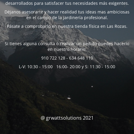
desarrollados para satisfacer tus necesidades más exigentes.
Déjanos asesorarte y hacer realidad tus ideas mas ambiciosas
en el campo de la jardinería profesional.
Pásate a comprobarlo en nuestra tienda física en Las Rozas.
Si tienes alguna consulta o realizar un pedido puedes hacerlo
en nuestro horario:
910 722 128 - 634 648 110
L-V: 10:30 - 15:00 16:00- 20:00 y S: 11:30 - 15:00
@ grwattsolutions 2021