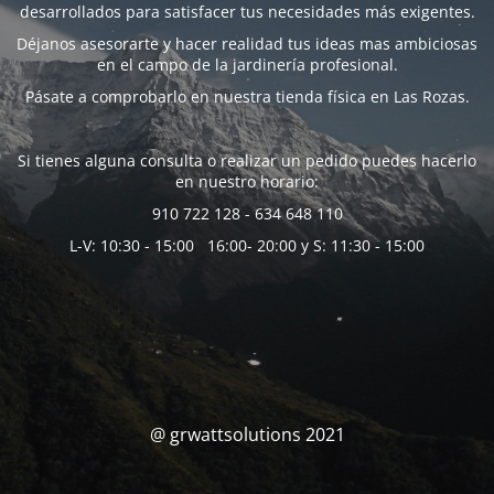
desarrollados para satisfacer tus necesidades más exigentes.
Déjanos asesorarte y hacer realidad tus ideas mas ambiciosas
en el campo de la jardinería profesional.
Pásate a comprobarlo en nuestra tienda física en Las Rozas.
Si tienes alguna consulta o realizar un pedido puedes hacerlo
en nuestro horario:
910 722 128 - 634 648 110
L-V: 10:30 - 15:00 16:00- 20:00 y S: 11:30 - 15:00
@ grwattsolutions 2021