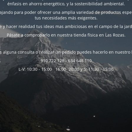
énfasis en ahorro energético, y la sostenibilidad ambiental.
bajando para poder ofrecer una amplia variedad de productos espec
tus necesidades más exigentes.
 y hacer realidad tus ideas mas ambiciosas en el campo de la jard
Pásate a comprobarlo en nuestra tienda física en Las Rozas.
es alguna consulta o realizar un pedido puedes hacerlo en nuestro 
910 722 128 - 634 648 110
L-V: 10:30 - 15:00 16:00- 20:00 y S: 11:30 - 15:00