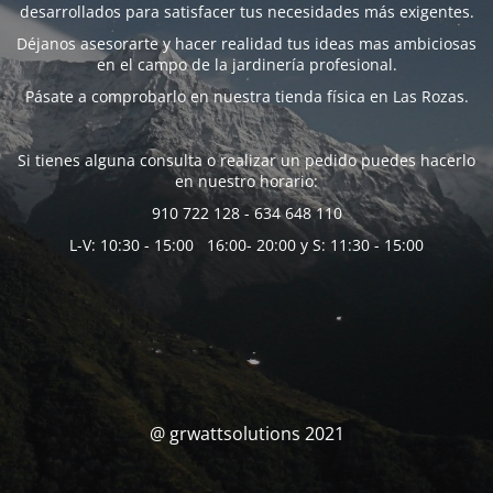
desarrollados para satisfacer tus necesidades más exigentes.
Déjanos asesorarte y hacer realidad tus ideas mas ambiciosas
en el campo de la jardinería profesional.
Pásate a comprobarlo en nuestra tienda física en Las Rozas.
Si tienes alguna consulta o realizar un pedido puedes hacerlo
en nuestro horario:
910 722 128 - 634 648 110
L-V: 10:30 - 15:00 16:00- 20:00 y S: 11:30 - 15:00
@ grwattsolutions 2021