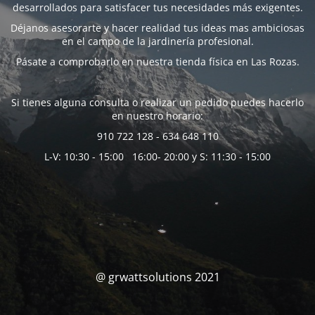
desarrollados para satisfacer tus necesidades más exigentes.
Déjanos asesorarte y hacer realidad tus ideas mas ambiciosas
en el campo de la jardinería profesional.
Pásate a comprobarlo en nuestra tienda física en Las Rozas.
Si tienes alguna consulta o realizar un pedido puedes hacerlo
en nuestro horario:
910 722 128 - 634 648 110
L-V: 10:30 - 15:00 16:00- 20:00 y S: 11:30 - 15:00
@ grwattsolutions 2021