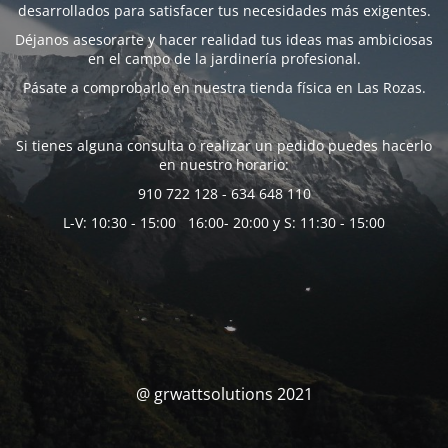
desarrollados para satisfacer tus necesidades más exigentes.
Déjanos asesorarte y hacer realidad tus ideas mas ambiciosas
en el campo de la jardinería profesional.
Pásate a comprobarlo en nuestra tienda física en Las Rozas.
Si tienes alguna consulta o realizar un pedido puedes hacerlo
en nuestro horario:
910 722 128 - 634 648 110
L-V: 10:30 - 15:00 16:00- 20:00 y S: 11:30 - 15:00
@ grwattsolutions 2021