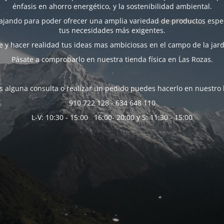
énfasis en ahorro energético, y la sostenibilidad ambiental.
bajando para poder ofrecer una amplia variedad de productos espec
tus necesidades más exigentes.
 y hacer realidad tus ideas mas ambiciosas en el campo de la jard
Pásate a comprobarlo en nuestra tienda física en Las Rozas.
es alguna consulta o realizar un pedido puedes hacerlo en nuestro 
910 722 128 - 634 648 110
L-V: 10:30 - 15:00 16:00- 20:00 y S: 11:30 - 15:00