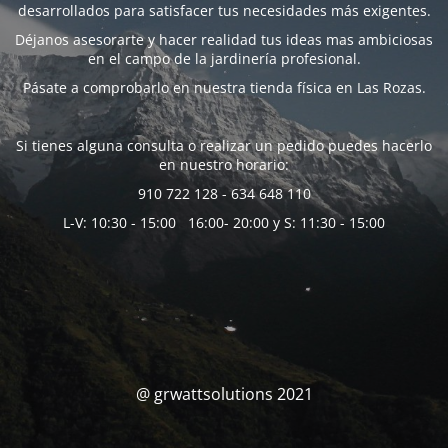
desarrollados para satisfacer tus necesidades más exigentes.
Déjanos asesorarte y hacer realidad tus ideas mas ambiciosas
en el campo de la jardinería profesional.
Pásate a comprobarlo en nuestra tienda física en Las Rozas.
Si tienes alguna consulta o realizar un pedido puedes hacerlo
en nuestro horario:
910 722 128 - 634 648 110
L-V: 10:30 - 15:00 16:00- 20:00 y S: 11:30 - 15:00
@ grwattsolutions 2021