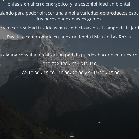
énfasis en ahorro energético, y la sostenibilidad ambiental.
bajando para poder ofrecer una amplia variedad de productos espec
tus necesidades más exigentes.
 y hacer realidad tus ideas mas ambiciosas en el campo de la jard
Pásate a comprobarlo en nuestra tienda física en Las Rozas.
es alguna consulta o realizar un pedido puedes hacerlo en nuestro 
910 722 128 - 634 648 110
L-V: 10:30 - 15:00 16:00- 20:00 y S: 11:30 - 15:00