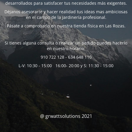
desarrollados para satisfacer tus necesidades más exigentes.
Déjanos asesorarte y hacer realidad tus ideas mas ambiciosas
en el campo de la jardinería profesional.
Pásate a comprobarlo en nuestra tienda física en Las Rozas.
Si tienes alguna consulta o realizar un pedido puedes hacerlo
en nuestro horario:
910 722 128 - 634 648 110
L-V: 10:30 - 15:00 16:00- 20:00 y S: 11:30 - 15:00
@ grwattsolutions 2021