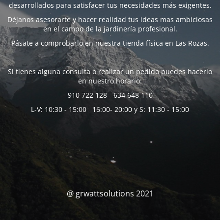
desarrollados para satisfacer tus necesidades más exigentes.
Déjanos asesorarte y hacer realidad tus ideas mas ambiciosas
en el campo de la jardinería profesional.
Pásate a comprobarlo en nuestra tienda física en Las Rozas.
Si tienes alguna consulta o realizar un pedido puedes hacerlo
en nuestro horario:
910 722 128 - 634 648 110
L-V: 10:30 - 15:00 16:00- 20:00 y S: 11:30 - 15:00
@ grwattsolutions 2021