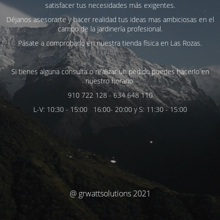
satisfacer tus necesidades más exigentes.
Déjanos asesorarte y hacer realidad tus ideas mas ambiciosas en el
campo de la jardinería profesional.
Pásate a comprobarlo en nuestra tienda física en Las Rozas.
Si tienes alguna consulta o realizar un pedido puedes hacerlo en
nuestro horario:
910 722 128 - 634 648 110
L-V: 10:30 - 15:00 16:00- 20:00 y S: 11:30 - 15:00
@ grwattsolutions 2021