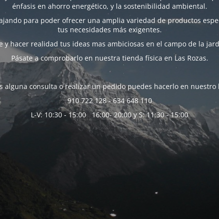
énfasis en ahorro energético, y la sostenibilidad ambiental.
bajando para poder ofrecer una amplia variedad de productos espec
tus necesidades más exigentes.
 y hacer realidad tus ideas mas ambiciosas en el campo de la jard
Pásate a comprobarlo en nuestra tienda física en Las Rozas.
es alguna consulta o realizar un pedido puedes hacerlo en nuestro 
910 722 128 - 634 648 110
L-V: 10:30 - 15:00 16:00- 20:00 y S: 11:30 - 15:00