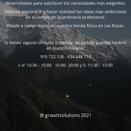
desarrollados para satisfacer tus necesidades más exigentes.
Déjanos asesorarte y hacer realidad tus ideas mas ambiciosas
en el campo de la jardinería profesional.
Pásate a comprobarlo en nuestra tienda física en Las Rozas.
Si tienes alguna consulta o realizar un pedido puedes hacerlo
en nuestro horario:
910 722 128 - 634 648 110
L-V: 10:30 - 15:00 16:00- 20:00 y S: 11:30 - 15:00
@ grwattsolutions 2021