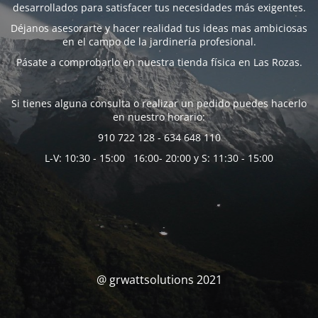
desarrollados para satisfacer tus necesidades más exigentes.
Déjanos asesorarte y hacer realidad tus ideas mas ambiciosas
en el campo de la jardinería profesional.
Pásate a comprobarlo en nuestra tienda física en Las Rozas.
Si tienes alguna consulta o realizar un pedido puedes hacerlo
en nuestro horario:
910 722 128 - 634 648 110
L-V: 10:30 - 15:00 16:00- 20:00 y S: 11:30 - 15:00
@ grwattsolutions 2021