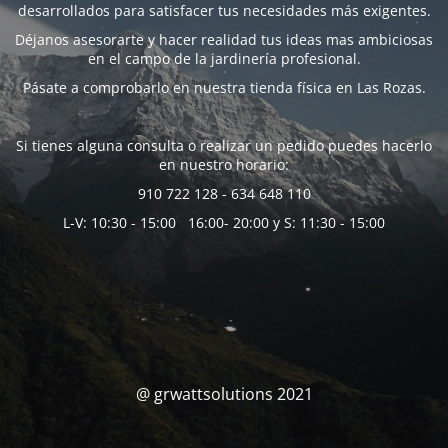
desarrollados para satisfacer tus necesidades más exigentes.
Déjanos asesorarte y hacer realidad tus ideas mas ambiciosas
en el campo de la jardinería profesional.
Pásate a comprobarlo en nuestra tienda física en Las Rozas.
Si tienes alguna consulta o realizar un pedido puedes hacerlo
en nuestro horario:
910 722 128 - 634 648 110
L-V: 10:30 - 15:00 16:00- 20:00 y S: 11:30 - 15:00
@ grwattsolutions 2021