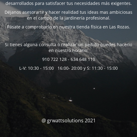
desarrollados para satisfacer tus necesidades más exigentes.
Déjanos asesorarte y hacer realidad tus ideas mas ambiciosas
en el campo de la jardinería profesional.
Pásate a comprobarlo en nuestra tienda física en Las Rozas.
Si tienes alguna consulta o realizar un pedido puedes hacerlo
en nuestro horario:
910 722 128 - 634 648 110
L-V: 10:30 - 15:00 16:00- 20:00 y S: 11:30 - 15:00
@ grwattsolutions 2021