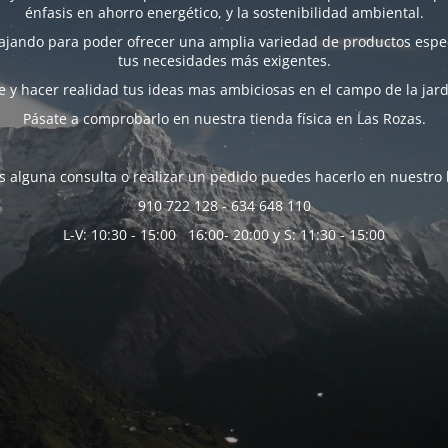
énfasis en ahorro energético, y la sostenibilidad ambiental.
bajando para poder ofrecer una amplia variedad de productos espec
tus necesidades más exigentes.
 y hacer realidad tus ideas mas ambiciosas en el campo de la jard
Pásate a comprobarlo en nuestra tienda física en Las Rozas.
es alguna consulta o realizar un pedido puedes hacerlo en nuestro 
910 722 128 - 634 648 110
L-V: 10:30 - 15:00 16:00- 20:00 y S: 11:30 - 15:00