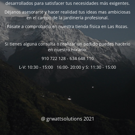
desarrollados para satisfacer tus necesidades más exigentes.
Déjanos asesorarte y hacer realidad tus ideas mas ambiciosas
en el campo de la jardinería profesional.
Pásate a comprobarlo en nuestra tienda física en Las Rozas.
Si tienes alguna consulta o realizar un pedido puedes hacerlo
en nuestro horario:
910 722 128 - 634 648 110
L-V: 10:30 - 15:00 16:00- 20:00 y S: 11:30 - 15:00
@ grwattsolutions 2021