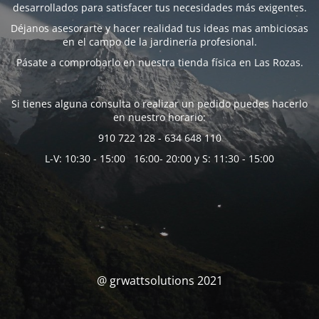
desarrollados para satisfacer tus necesidades más exigentes.
Déjanos asesorarte y hacer realidad tus ideas mas ambiciosas
en el campo de la jardinería profesional.
Pásate a comprobarlo en nuestra tienda física en Las Rozas.
Si tienes alguna consulta o realizar un pedido puedes hacerlo
en nuestro horario:
910 722 128 - 634 648 110
L-V: 10:30 - 15:00 16:00- 20:00 y S: 11:30 - 15:00
@ grwattsolutions 2021