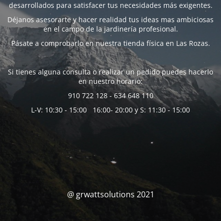
desarrollados para satisfacer tus necesidades más exigentes.
Déjanos asesorarte y hacer realidad tus ideas mas ambiciosas
en el campo de la jardinería profesional.
Pásate a comprobarlo en nuestra tienda física en Las Rozas.
Si tienes alguna consulta o realizar un pedido puedes hacerlo
en nuestro horario:
910 722 128 - 634 648 110
L-V: 10:30 - 15:00 16:00- 20:00 y S: 11:30 - 15:00
@ grwattsolutions 2021