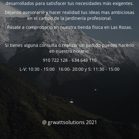
desarrollados para satisfacer tus necesidades más exigentes.
Déjanos asesorarte y hacer realidad tus ideas mas ambiciosas
en el campo de la jardinería profesional.
Pásate a comprobarlo en nuestra tienda física en Las Rozas.
Si tienes alguna consulta o realizar un pedido puedes hacerlo
en nuestro horario:
910 722 128 - 634 648 110
L-V: 10:30 - 15:00 16:00- 20:00 y S: 11:30 - 15:00
@ grwattsolutions 2021