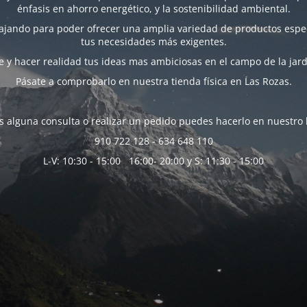
énfasis en ahorro energético, y la sostenibilidad ambiental.
bajando para poder ofrecer una amplia variedad de productos espec
tus necesidades más exigentes.
 y hacer realidad tus ideas mas ambiciosas en el campo de la jard
Pásate a comprobarlo en nuestra tienda física en Las Rozas.
es alguna consulta o realizar un pedido puedes hacerlo en nuestro 
910 722 128 - 634 648 110
L-V: 10:30 - 15:00 16:00- 20:00 y S: 11:30 - 15:00