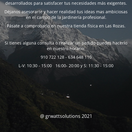
desarrollados para satisfacer tus necesidades más exigentes.
Déjanos asesorarte y hacer realidad tus ideas mas ambiciosas
en el campo de la jardinería profesional.
Pásate a comprobarlo en nuestra tienda física en Las Rozas.
Si tienes alguna consulta o realizar un pedido puedes hacerlo
en nuestro horario:
910 722 128 - 634 648 110
L-V: 10:30 - 15:00 16:00- 20:00 y S: 11:30 - 15:00
@ grwattsolutions 2021