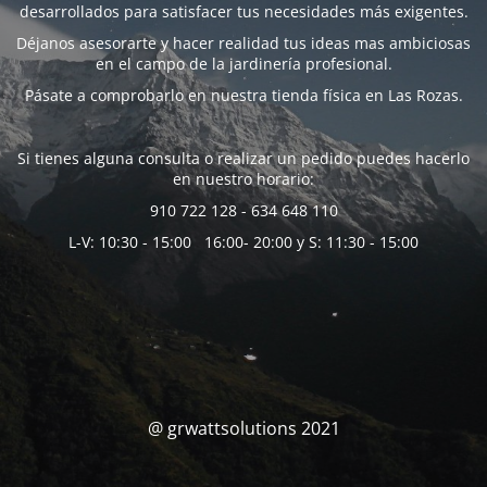
desarrollados para satisfacer tus necesidades más exigentes.
Déjanos asesorarte y hacer realidad tus ideas mas ambiciosas
en el campo de la jardinería profesional.
Pásate a comprobarlo en nuestra tienda física en Las Rozas.
Si tienes alguna consulta o realizar un pedido puedes hacerlo
en nuestro horario:
910 722 128 - 634 648 110
L-V: 10:30 - 15:00 16:00- 20:00 y S: 11:30 - 15:00
@ grwattsolutions 2021