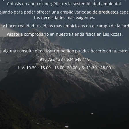
énfasis en ahorro energético, y la sostenibilidad ambiental.
bajando para poder ofrecer una amplia variedad de productos espec
tus necesidades más exigentes.
 y hacer realidad tus ideas mas ambiciosas en el campo de la jard
Pásate a comprobarlo en nuestra tienda física en Las Rozas.
es alguna consulta o realizar un pedido puedes hacerlo en nuestro 
910 722 128 - 634 648 110
L-V: 10:30 - 15:00 16:00- 20:00 y S: 11:30 - 15:00