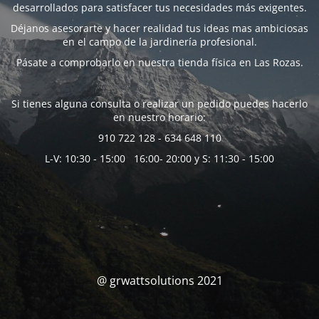
desarrollados para satisfacer tus necesidades más exigentes.
Déjanos asesorarte y hacer realidad tus ideas mas ambiciosas
en el campo de la jardinería profesional.
Pásate a comprobarlo en nuestra tienda física en Las Rozas.
Si tienes alguna consulta o realizar un pedido puedes hacerlo
en nuestro horario:
910 722 128 - 634 648 110
L-V: 10:30 - 15:00 16:00- 20:00 y S: 11:30 - 15:00
@ grwattsolutions 2021