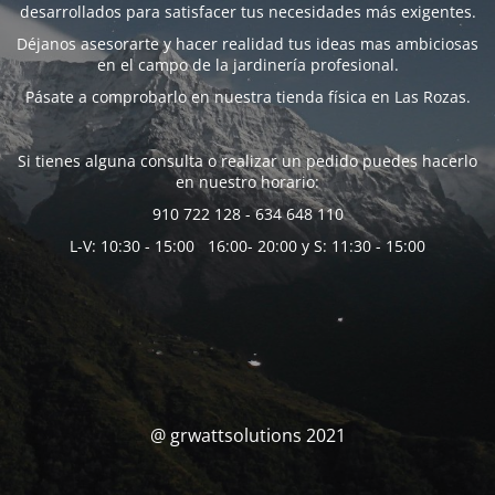
desarrollados para satisfacer tus necesidades más exigentes.
Déjanos asesorarte y hacer realidad tus ideas mas ambiciosas
en el campo de la jardinería profesional.
Pásate a comprobarlo en nuestra tienda física en Las Rozas.
Si tienes alguna consulta o realizar un pedido puedes hacerlo
en nuestro horario:
910 722 128 - 634 648 110
L-V: 10:30 - 15:00 16:00- 20:00 y S: 11:30 - 15:00
@ grwattsolutions 2021