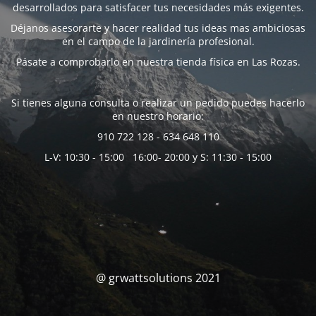
desarrollados para satisfacer tus necesidades más exigentes.
Déjanos asesorarte y hacer realidad tus ideas mas ambiciosas
en el campo de la jardinería profesional.
Pásate a comprobarlo en nuestra tienda física en Las Rozas.
Si tienes alguna consulta o realizar un pedido puedes hacerlo
en nuestro horario:
910 722 128 - 634 648 110
L-V: 10:30 - 15:00 16:00- 20:00 y S: 11:30 - 15:00
@ grwattsolutions 2021