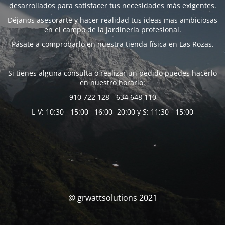
desarrollados para satisfacer tus necesidades más exigentes.
Déjanos asesorarte y hacer realidad tus ideas mas ambiciosas
en el campo de la jardinería profesional.
Pásate a comprobarlo en nuestra tienda física en Las Rozas.
Si tienes alguna consulta o realizar un pedido puedes hacerlo
en nuestro horario:
910 722 128 - 634 648 110
L-V: 10:30 - 15:00 16:00- 20:00 y S: 11:30 - 15:00
@ grwattsolutions 2021