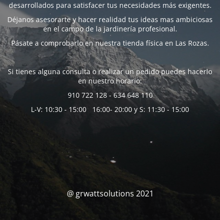
desarrollados para satisfacer tus necesidades más exigentes.
Déjanos asesorarte y hacer realidad tus ideas mas ambiciosas
en el campo de la jardinería profesional.
Pásate a comprobarlo en nuestra tienda física en Las Rozas.
Si tienes alguna consulta o realizar un pedido puedes hacerlo
en nuestro horario:
910 722 128 - 634 648 110
L-V: 10:30 - 15:00 16:00- 20:00 y S: 11:30 - 15:00
@ grwattsolutions 2021