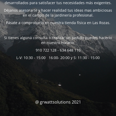
desarrollados para satisfacer tus necesidades más exigentes.
Déjanos asesorarte y hacer realidad tus ideas mas ambiciosas
en el campo de la jardinería profesional.
Pásate a comprobarlo en nuestra tienda física en Las Rozas.
Si tienes alguna consulta o realizar un pedido puedes hacerlo
en nuestro horario:
910 722 128 - 634 648 110
L-V: 10:30 - 15:00 16:00- 20:00 y S: 11:30 - 15:00
@ grwattsolutions 2021