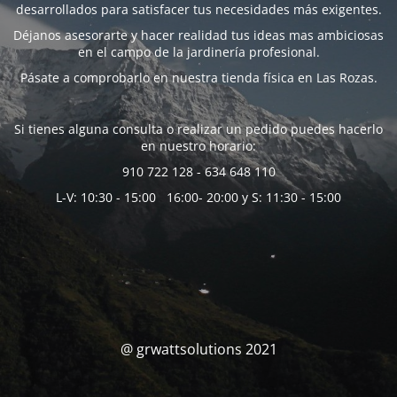
desarrollados para satisfacer tus necesidades más exigentes.
Déjanos asesorarte y hacer realidad tus ideas mas ambiciosas
en el campo de la jardinería profesional.
Pásate a comprobarlo en nuestra tienda física en Las Rozas.
Si tienes alguna consulta o realizar un pedido puedes hacerlo
en nuestro horario:
910 722 128 - 634 648 110
L-V: 10:30 - 15:00 16:00- 20:00 y S: 11:30 - 15:00
@ grwattsolutions 2021