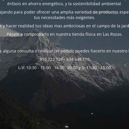
énfasis en ahorro energético, y la sostenibilidad ambiental.
bajando para poder ofrecer una amplia variedad de productos espec
tus necesidades más exigentes.
 y hacer realidad tus ideas mas ambiciosas en el campo de la jard
Pásate a comprobarlo en nuestra tienda física en Las Rozas.
es alguna consulta o realizar un pedido puedes hacerlo en nuestro 
910 722 128 - 634 648 110
L-V: 10:30 - 15:00 16:00- 20:00 y S: 11:30 - 15:00